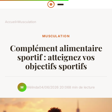
Accueil
›
Musculation
MUSCULATION
Complément alimentaire
sportif : atteignez vos
objectifs sportifs
Mélinda
04/06/2026 20:06
8 min de lecture
M