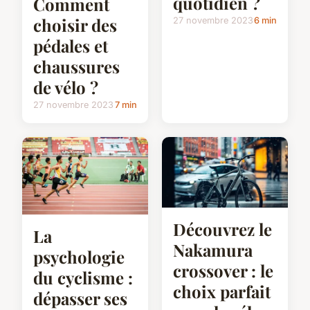
quotidien ?
Comment
choisir des
27 novembre 2023
6 min
pédales et
chaussures
de vélo ?
27 novembre 2023
7 min
Découvrez le
La
Nakamura
psychologie
crossover : le
du cyclisme :
choix parfait
dépasser ses