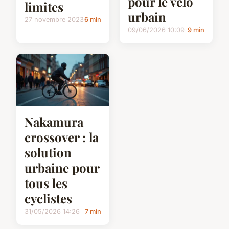
pour le vélo
limites
urbain
27 novembre 2023
6 min
09/06/2026 10:09
9 min
Nakamura
crossover : la
solution
urbaine pour
tous les
cyclistes
31/05/2026 14:26
7 min