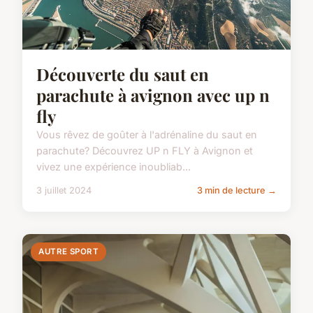
Découverte du saut en
parachute à avignon avec up n
fly
Vous rêvez de goûter à l'adrénaline du saut en
parachute? Découvrez UP n FLY à Avignon et
vivez une expérience inoubliab...
3 juillet 2024
3 min de lecture →
AUTRE SPORT