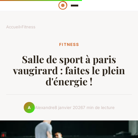
Accueil
›
Fitness
FITNESS
Salle de sport à paris
vaugirard : faites le plein
d'énergie !
Alexandre
8 janvier 2026
7 min de lecture
A